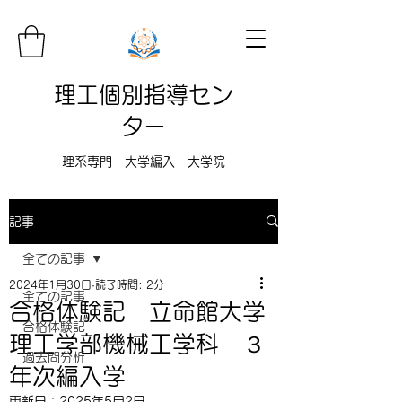
理工個別指導セン
ター
理系専門 大学編入 大学院
記事
全ての記事
2024年1月30日
読了時間: 2分
全ての記事
合格体験記 立命館大学
合格体験記
理工学部機械工学科 ３
過去問分析
年次編入学
更新日：
2025年5月2日