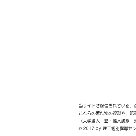
【速報】＜２０２６年度＞ 京
都工芸繊維大学 ３年次編入学
試験問題 数学 講評
当サイトで配信されている、
これらの著作物の複製や、転
（大学編入 塾・編入試験 
© 2017 by 理工個別指導セ