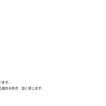
０２５年度版＞ 東京農
学 工学部 編入学試
過去問題 数学 出題傾
底分析
います。
る場合を除き、固く禁じます。