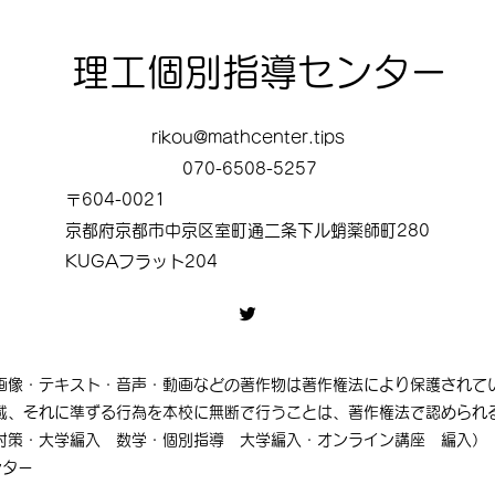
理工個別指導センター
rikou@mathcenter.tips
070-6508-5257
〒604-0021
＜２０２５年度版＞ 京都工
＜２
京都府京都市中京区室町通二条下ル蛸薬師町280
芸繊維大学 工学部 編入学
工大
KUGAフラット204
試験 過去問題 数学 出題
験 
傾向徹底分析
向徹
画像・テキスト・音声・動画などの著作物は著作権法により保護されて
載、それに準ずる行為を本校に無断で行うことは、著作権法で認められ
対策・大学編入 数学・個別指導 大学編入・オンライン講座 編入）
ンター