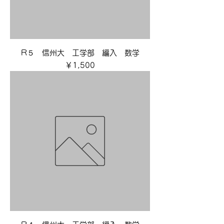
R５ 信州大 工学部 編入 数学
価格
￥1,500