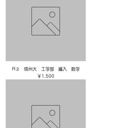
R２ 信州大 工学部 編入 数学
価格
￥1,500