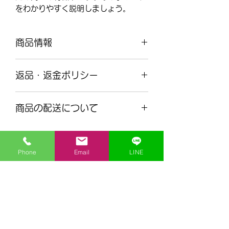
をわかりやすく説明しましょう。
商品情報
商品の詳細を入力してください。サイ
返品・返金ポリシー
ズ、素材、取扱説明に加え、商品の特
徴やおすすめのポイントなどを説明し
返品・返金ポリシーを入力してくださ
ましょう。
商品の配送について
い。顧客が商品に満足しなかった場合
や、不備があった場合に行う手続きの
配送地域、料金、所要時間、梱包な
手順などを説明しましょう。内容を明
ど、商品の配送に関する情報を入力し
確にすることで顧客からの信頼を獲得
Phone
Email
LINE
てください。配送情報を明確にするこ
し、安心して商品を購入していただけ
とで顧客からの信頼を獲得し、安心し
ます。
理工個別指導センター
て商品を購入していただけます。
rikou@mathcenter.tips
070-6508-5257