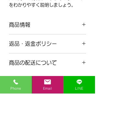
をわかりやすく説明しましょう。
商品情報
商品の詳細を入力してください。サイ
返品・返金ポリシー
ズ、素材、取扱説明に加え、商品の特
徴やおすすめのポイントなどを説明し
返品・返金ポリシーを入力してくださ
ましょう。
商品の配送について
い。顧客が商品に満足しなかった場合
や、不備があった場合に行う手続きの
配送地域、料金、所要時間、梱包な
手順などを説明しましょう。内容を明
ど、商品の配送に関する情報を入力し
確にすることで顧客からの信頼を獲得
Phone
Email
LINE
てください。配送情報を明確にするこ
し、安心して商品を購入していただけ
とで顧客からの信頼を獲得し、安心し
ます。
理工個別指導センター
て商品を購入していただけます。
rikou@mathcenter.tips
070-6508-5257