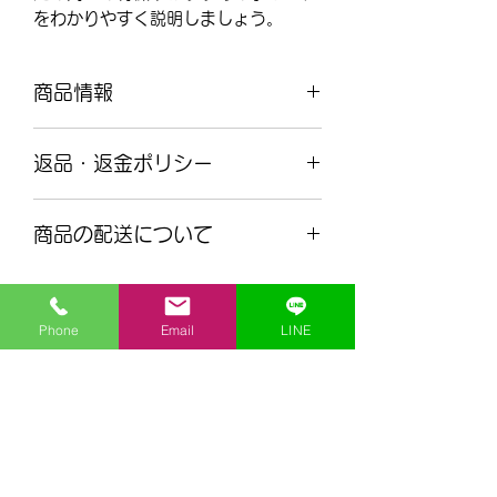
をわかりやすく説明しましょう。
商品情報
商品の詳細を入力してください。サイ
返品・返金ポリシー
ズ、素材、取扱説明に加え、商品の特
徴やおすすめのポイントなどを説明し
返品・返金ポリシーを入力してくださ
ましょう。
商品の配送について
い。顧客が商品に満足しなかった場合
や、不備があった場合に行う手続きの
配送地域、料金、所要時間、梱包な
手順などを説明しましょう。内容を明
ど、商品の配送に関する情報を入力し
確にすることで顧客からの信頼を獲得
Phone
Email
LINE
てください。配送情報を明確にするこ
し、安心して商品を購入していただけ
とで顧客からの信頼を獲得し、安心し
ます。
理工個別指導センター
て商品を購入していただけます。
rikou@mathcenter.tips
070-6508-5257