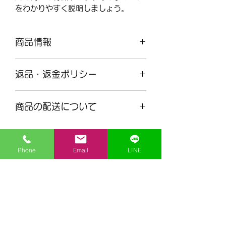
をわかりやすく説明しましょう。
商品情報
商品の詳細を入力してください。サイ
返品・返金ポリシー
ズ、素材、取扱説明に加え、商品の特
徴やおすすめのポイントなどを説明し
返品・返金ポリシーを入力してくださ
ましょう。
商品の配送について
い。顧客が商品に満足しなかった場合
や、不備があった場合に行う手続きの
配送地域、料金、所要時間、梱包な
手順などを説明しましょう。内容を明
ど、商品の配送に関する情報を入力し
確にすることで顧客からの信頼を獲得
Phone
Email
LINE
てください。配送情報を明確にするこ
し、安心して商品を購入していただけ
とで顧客からの信頼を獲得し、安心し
ます。
理工個別指導センター
て商品を購入していただけます。
rikou@mathcenter.tips
070-6508-5257